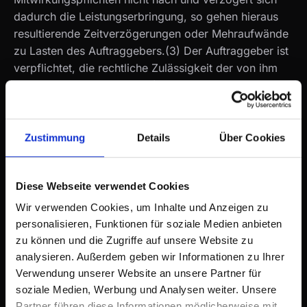
dadurch die Leistungserbringung, so gehen hieraus
resultierende Zeitverzögerungen oder Mehraufwände
zu Lasten des Auftraggebers.(3) Der Auftraggeber ist
verpflichtet, die rechtliche Zulässigkeit der von ihm
gewünschten Maßnahmen (z.B. Tracking-Tools,
Newsletter-Popups) selbstständig zu prüfen,
insbesondere im Hinblick auf Datenschutz (DSGVO)
und Wettbewerbsrecht. Der Auftragnehmer führt keine
Zustimmung
Details
Über Cookies
Rechtsberatung durch.
Diese Webseite verwendet Cookies
§ 4 VERGÜTUNG UND ZAHLUNGSBEDINGUNGEN
Wir verwenden Cookies, um Inhalte und Anzeigen zu
(1) Es gelten die im individuellen Angebot
personalisieren, Funktionen für soziale Medien anbieten
vereinbarten Preise. Alle Preise verstehen sich als
zu können und die Zugriffe auf unsere Website zu
Nettopreise zuzüglich der gesetzlichen Umsatzsteuer.
analysieren. Außerdem geben wir Informationen zu Ihrer
(2) Sofern nicht anders vereinbart, sind Rechnungen
Verwendung unserer Website an unsere Partner für
sofort nach Erhalt ohne Abzug zur Zahlung fällig.(3)
soziale Medien, Werbung und Analysen weiter. Unsere
Ist eine Abrechnung nach Zeitaufwand vereinbart,
Partner führen diese Informationen möglicherweise mit